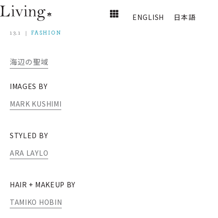
ENGLISH
日本語
13.1
FASHION
海辺の聖域
IMAGES BY
MARK KUSHIMI
STYLED BY
ARA LAYLO
HAIR + MAKEUP BY
TAMIKO HOBIN