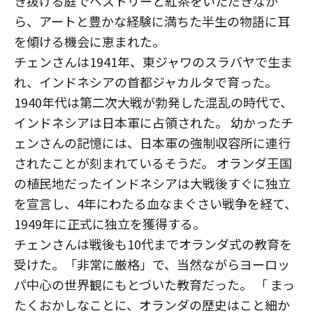
き抜ける庭でペストリーと紅茶をいただきなが
ら、アートと豊かな経験に満ちた半生の物語に耳
を傾ける機会に恵まれた。
チェンさんは1941年、東ジャワのスラバヤで生ま
れ、インドネシアの首都ジャカルタで育った。
1940年代は第二次大戦が勃発した混乱の時代で、
インドネシアは日本軍に占領された。 幼かったチ
ェンさんの記憶には、日本軍の強制収容所に連行
されたことが刻まれているそうだ。 オランダ王国
の植民地だったインドネシアは大戦後すぐに独立
を宣言し、4年にわたる血なまぐさい戦争を経て、
1949年に正式に独立を獲得する。
チェンさんは戦後も10代までオランダ式の教育を
受けた。「非常に厳格」で、当然ながらヨーロッ
パ中心の世界観にもとづいた教育だった。 「 まっ
たくおかしなことに、オランダの歴史はこと細か