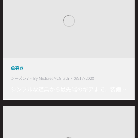
魚突き
シーズン7
By
Michael McGrath
03/17/2020
シンプルな道具から最先端のギアまで、装備…