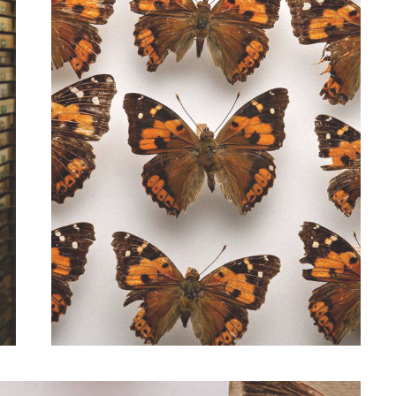
Vanessa tameameaという学名を持つカメハメハ・
バタフライは、 ハワイで最も有名なカメハメハ王