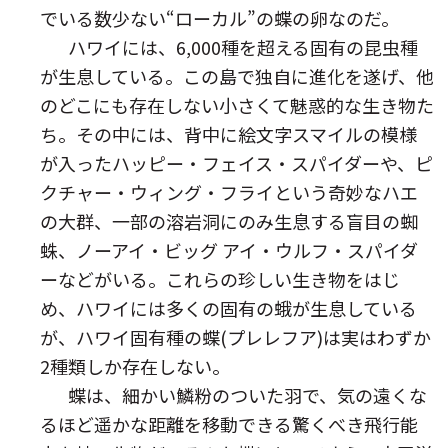
でいる数少ない“ローカル”の蝶の卵なのだ。
ハワイには、6,000種を超える固有の昆虫種
が生息している。この島で独自に進化を遂げ、他
のどこにも存在しない小さくて魅惑的な生き物た
ち。その中には、背中に絵文字スマイルの模様
が入ったハッピー・フェイス・スパイダーや、ピ
クチャー・ウィング・フライという奇妙なハエ
の大群、一部の溶岩洞にのみ生息する盲目の蜘
蛛、ノーアイ・ビッグ アイ・ウルフ・スパイダ
ーなどがいる。これらの珍しい生き物をはじ
め、ハワイには多くの固有の蛾が生息している
が、ハワイ固有種の蝶(プレレフア)は実はわずか
2種類しか存在しない。
蝶は、細かい鱗粉のついた羽で、気の遠くな
るほど遥かな距離を移動できる驚くべき飛行能