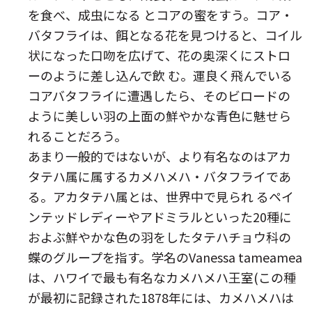
を食べ、成虫になる とコアの蜜をすう。コア・
バタフライは、餌となる花を見つけると、コイル
状になった口吻を広げて、花の奥深くにストロ
ーのように差し込んで飲 む。運良く飛んでいる
コアバタフライに遭遇したら、そのビロードの
ように美しい羽の上面の鮮やかな青色に魅せら
れることだろう。
あまり一般的ではないが、より有名なのはアカ
タテハ属に属するカメハメハ・バタフライであ
る。アカタテハ属とは、世界中で見られ るペイ
ンテッドレディーやアドミラルといった20種に
およぶ鮮やかな色の羽をしたタテハチョウ科の
蝶のグループを指す。学名のVanessa tameamea
は、ハワイで最も有名なカメハメハ王室(この種
が最初に記録された1878年には、カメハメハは