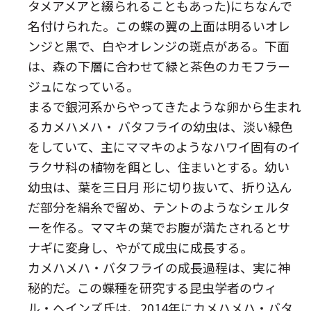
タメアメアと綴られることもあった)にちなんで
名付けられた。この蝶の翼の上面は明るいオレ
ンジと黒で、白やオレンジの斑点がある。下面
は、森の下層に合わせて緑と茶色のカモフラー
ジュになっている。
まるで銀河系からやってきたような卵から生まれ
るカメハメハ・ バタフライの幼虫は、淡い緑色
をしていて、主にママキのようなハワイ固有のイ
ラクサ科の植物を餌とし、住まいとする。幼い
幼虫は、葉を三日月 形に切り抜いて、折り込ん
だ部分を絹糸で留め、テントのようなシェルタ
ーを作る。ママキの葉でお腹が満たされるとサ
ナギに変身し、やがて成虫に成長する。
カメハメハ・バタフライの成長過程は、実に神
秘的だ。この蝶種を研究する昆虫学者のウィ
ル・ヘインズ氏は、2014年にカメハメハ・バタ