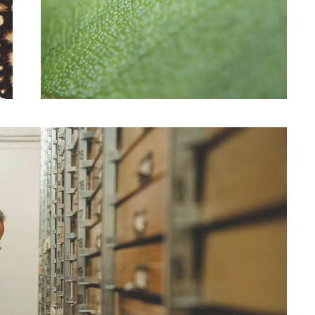
玉虫色をした珍しいカメハメハ・バタフライの
卵。この蝶の目撃情報は、ctahr.hawaii.edu/
pulelehuaに記録されている。 写真は、プレレフア
プロジェクト提供。