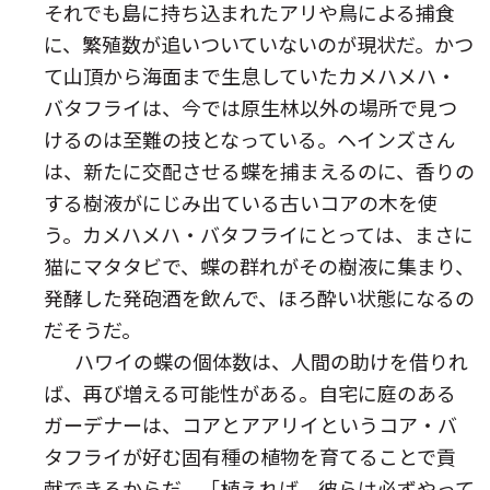
それでも島に持ち込まれたアリや鳥による捕食
に、繁殖数が追いついていないのが現状だ。かつ
て山頂から海面まで生息していたカメハメハ・
バタフライは、今では原生林以外の場所で見つ
けるのは至難の技となっている。ヘインズさん
は、新たに交配させる蝶を捕まえるのに、香りの
する樹液がにじみ出ている古いコアの木を使
う。カメハメハ・バタフライにとっては、まさに
猫にマタタビで、蝶の群れがその樹液に集まり、
発酵した発砲酒を飲んで、ほろ酔い状態になるの
だそうだ。
ハワイの蝶の個体数は、人間の助けを借りれ
ば、再び増える可能性がある。自宅に庭のある
ガーデナーは、コアとアアリイというコア・バ
タフライが好む固有種の植物を育てることで貢
献できるからだ。「植えれば、彼らは必ずやって