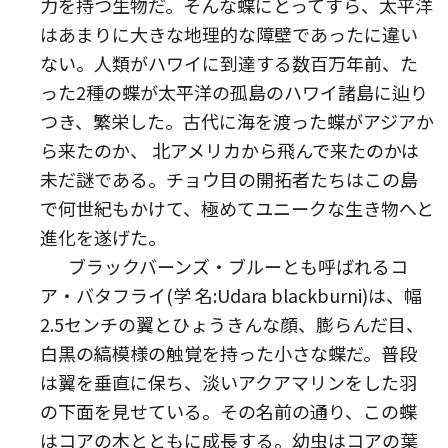
力を持つ生物だ。そんな蝶にとってすら、太平洋
はあまりに大きな地理的な障壁であったに違い
ない。人類がハワイに到達する数百万年前、た
った2種の蝶が太平洋の孤島のハワイ諸島に辿り
つき、繁栄した。古代に海を渡った蝶がアジアか
ら来たのか、 北アメリカから飛んで来たのかは
未だ謎である。チョウ目の開拓者たちはこの島
で何世紀もかけて、極めてユニークな生き物へと
進化を遂げた。
ブラックバーンズ・ブルーとも呼ばれるコ
ア・バタフライ(学 名:Udara blackburni)は、幅
2.5センチの翼とひょうきんな顔、膨らんだ目、
白黒の縞模様の触覚を持った小さな蝶だ。普段
は翼を垂直に保ち、淡いアクアマリンをした羽
の下面を見せている。その名前の通り、この蝶
はコアの木とともに成長する。幼虫はコアの葉