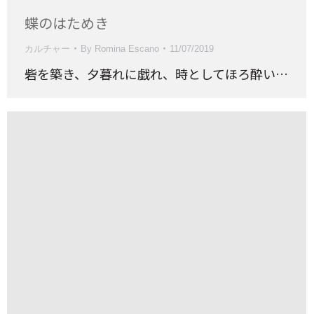
蝶のはためき
カルチャー
By
Romina Escano
11/07/2019
砦を築き、夕暮れに戯れ、時としてほろ酔い…