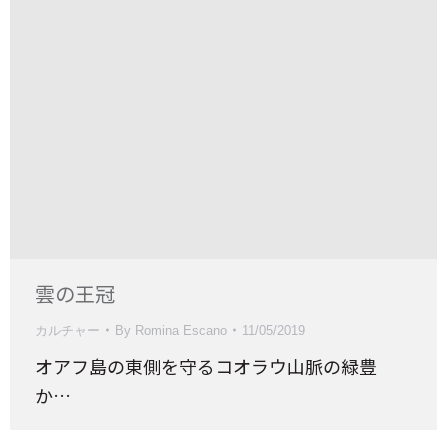
雲の王冠
カルチャー
By
Romina Escano
11/05/2019
オアフ島の東側を守るコオラウ山脈の緑豊
か…