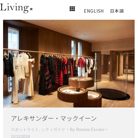
ENGLISH
日本語
アレキサンダー・マックイーン
スポットライト
,
シティガイド
By
Romina Escano
11/11/2019